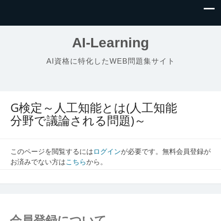
AI-Learning
AI資格に特化したWEB問題集サイト
G検定～人工知能とは(人工知能
分野で議論される問題)～
このページを閲覧するには
ログイン
が必要です。無料会員登録が
お済みでない方は
こちら
から。
会員登録について