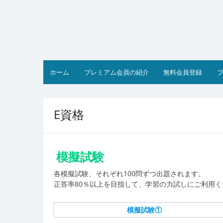
コ
ン
テ
ン
ツ
へ
ス
ホーム
プレミアム会員の紹介
無料会員登録
キ
ッ
プ
E資格
模擬試験
各模擬試験、それぞれ100問ずつ出題されます。
正答率80％以上を目指して、学習の力試しにご利用く
模擬試験①