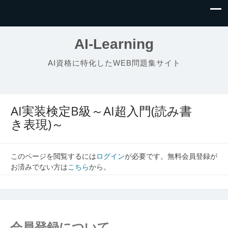
AI-Learning
AI資格に特化したWEB問題集サイト
AI実装検定B級～AI超入門(読み書
き表現)～
このページを閲覧するには
ログイン
が必要です。無料会員登録が
お済みでない方は
こちら
から。
会員登録について