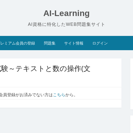
AI-Learning
AI資格に特化したWEB問題集サイト
プレミアム会員の登録
問題集
サイト情報
ログイン
礎試験～テキストと数の操作(文
会員登録がお済みでない方は
こちら
から。