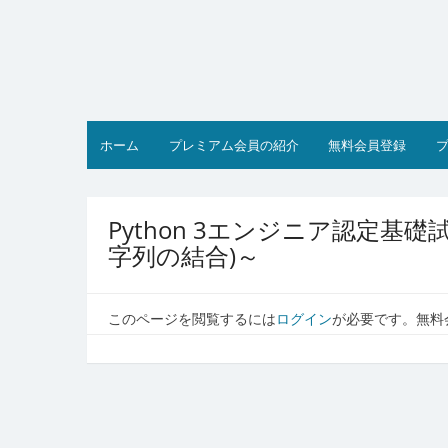
コ
ン
テ
ン
ツ
へ
ス
ホーム
プレミアム会員の紹介
無料会員登録
キ
ッ
プ
Python 3エンジニア認定基
字列の結合)～
このページを閲覧するには
ログイン
が必要です。無料