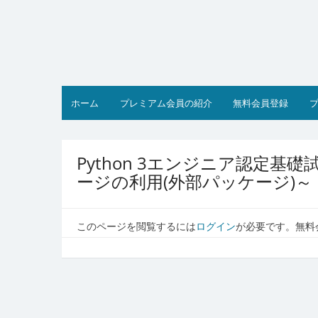
コ
ン
テ
ン
ツ
へ
ス
ホーム
プレミアム会員の紹介
無料会員登録
キ
ッ
プ
Python 3エンジニア認定
ージの利用(外部パッケージ)～
このページを閲覧するには
ログイン
が必要です。無料