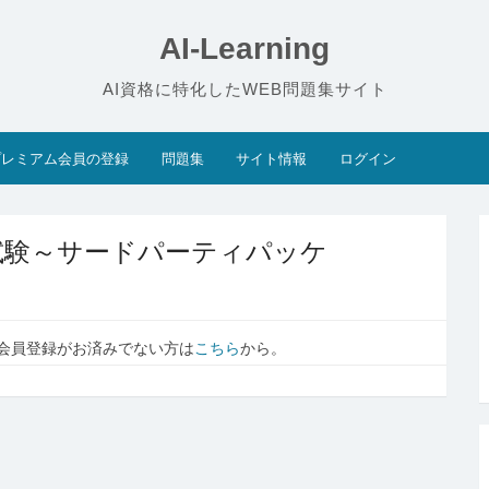
AI-Learning
AI資格に特化したWEB問題集サイト
プレミアム会員の登録
問題集
サイト情報
ログイン
基礎試験～サードパーティパッケ
会員登録がお済みでない方は
こちら
から。