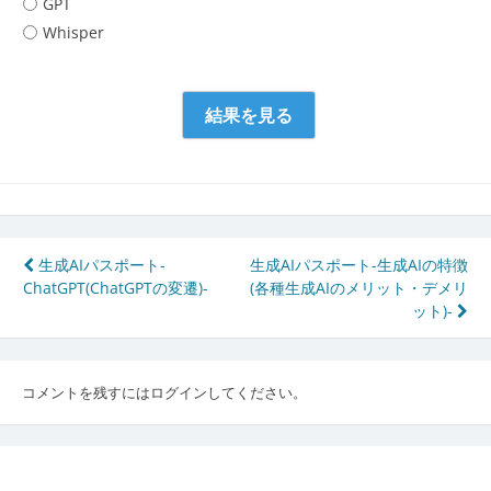
GPT
Whisper
投
生成AIパスポート-
生成AIパスポート-生成AIの特徴
ChatGPT(ChatGPTの変遷)-
(各種生成AIのメリット・デメリ
稿
ット)-
ナ
ビ
コメントを残すにはログインしてください。
ゲ
ー
シ