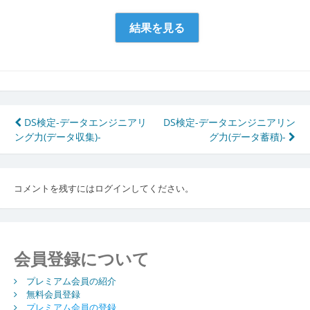
投
DS検定-データエンジニアリ
DS検定-データエンジニアリン
ング力(データ収集)-
グ力(データ蓄積)-
稿
ナ
ビ
コメントを残すにはログインしてください。
ゲ
ー
会員登録について
シ
ョ
プレミアム会員の紹介
無料会員登録
ン
プレミアム会員の登録