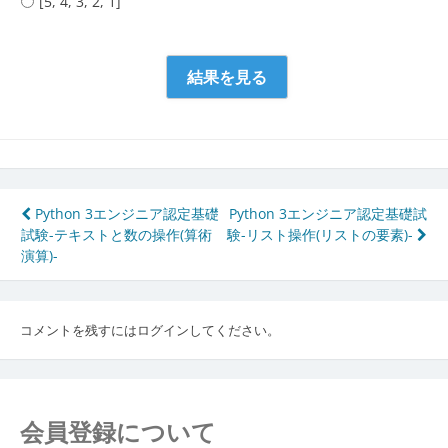
[5, 4, 3, 2, 1]
投
Python 3エンジニア認定基礎
Python 3エンジニア認定基礎試
試験-テキストと数の操作(算術
験-リスト操作(リストの要素)-
稿
演算)-
ナ
ビ
コメントを残すにはログインしてください。
ゲ
ー
シ
会員登録について