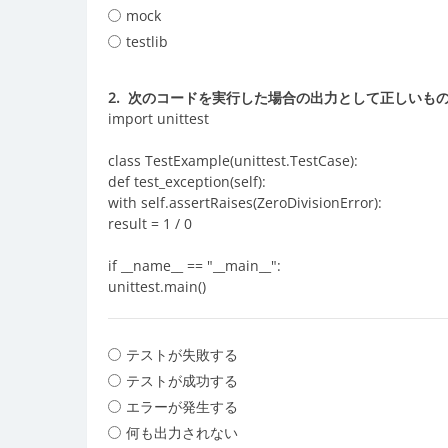
mock
testlib
2.
次のコードを実行した場合の出力として正しいも
import unittest
class TestExample(unittest.TestCase):
def test_exception(self):
with self.assertRaises(ZeroDivisionError):
result = 1 / 0
if __name__ == "__main__":
unittest.main()
テストが失敗する
テストが成功する
エラーが発生する
何も出力されない