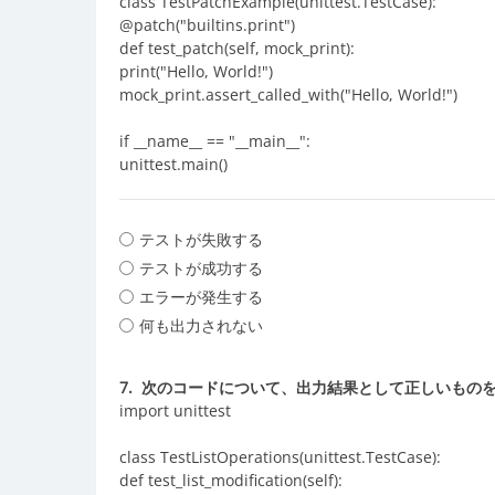
class TestPatchExample(unittest.TestCase):
@patch("builtins.print")
def test_patch(self, mock_print):
print("Hello, World!")
mock_print.assert_called_with("Hello, World!")
if __name__ == "__main__":
unittest.main()
テストが失敗する
テストが成功する
エラーが発生する
何も出力されない
7.
次のコードについて、出力結果として正しいもの
import unittest
class TestListOperations(unittest.TestCase):
def test_list_modification(self):