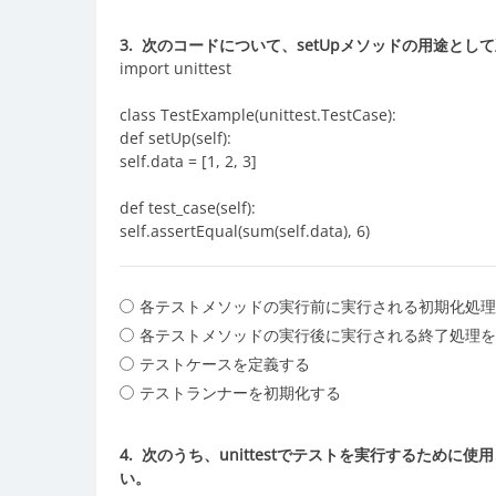
3.
次のコードについて、setUpメソッドの用途とし
import unittest
class TestExample(unittest.TestCase):
def setUp(self):
self.data = [1, 2, 3]
def test_case(self):
self.assertEqual(sum(self.data), 6)
各テストメソッドの実行前に実行される初期化処理
各テストメソッドの実行後に実行される終了処理を
テストケースを定義する
テストランナーを初期化する
4.
次のうち、unittestでテストを実行するため
い。