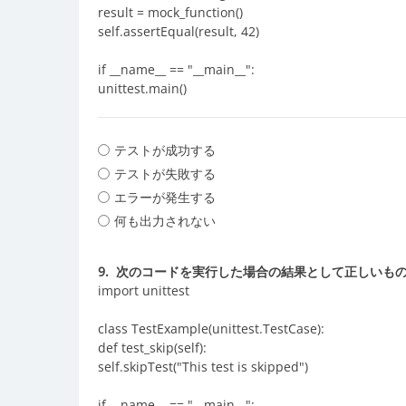
result = mock_function()
self.assertEqual(result, 42)
if __name__ == "__main__":
unittest.main()
テストが成功する
テストが失敗する
エラーが発生する
何も出力されない
9.
次のコードを実行した場合の結果として正しいも
import unittest
class TestExample(unittest.TestCase):
def test_skip(self):
self.skipTest("This test is skipped")
if __name__ == "__main__":