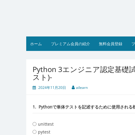
コ
ン
テ
ン
ツ
へ
ス
ホーム
プレミアム会員の紹介
無料会員登録
キ
ッ
プ
Python 3エンジニア認定基
スト)-
2024年11月20日
ailearn
1.
Pythonで単体テストを記述するために使用され
unittest
pytest