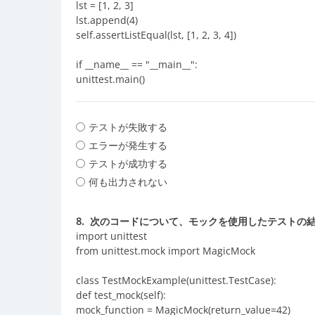
lst = [1, 2, 3]
lst.append(4)
self.assertListEqual(lst, [1, 2, 3, 4])
if __name__ == "__main__":
unittest.main()
テストが失敗する
エラーが発生する
テストが成功する
何も出力されない
8.
次のコードについて、モックを使用したテストの
import unittest
from unittest.mock import MagicMock
class TestMockExample(unittest.TestCase):
def test_mock(self):
mock_function = MagicMock(return_value=42)